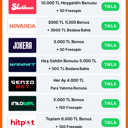
10.000 TL Hoşgeldin Bonusu
TIKLA
+ 50 Freespin
3000 TL %300 Bonus
TIKLA
+ 3000 TL Bedava Bahis
3.000 TL Bonus
TIKLA
+ 50 Freespin
Hoş Geldin Bonusu 5.000 TL
TIKLA
+ 500 TL Bedava Bahis
Her Ay 4.000 TL
TIKLA
Para Yatırma Bonusu
5.000 TL Bonus
TIKLA
+ 150 Freespin
Toplam 6.000 TL Bonus
TIKLA
+ 100 Freespin