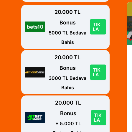
20.000 TL
Bonus
TIK
LA
5000 TL Bedava
Bahis
20.000 TL
Bonus
TIK
LA
3000 TL Bedava
Bahis
20.000 TL
Bonus
TIK
LA
+ 5.000 TL