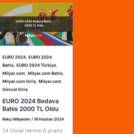
,
EURO 2024
EURO 2024
,
,
Bahis
EURO 2024 Türkiye
,
,
Milyar.com
Milyar.com Bahis
,
Milyar.com Giriş
Milyar.com
Güncel Giriş
EURO 2024 Bedava
Bahis 2000 TL Oldu
Rakçı Milyarder
/
18 Haziran 2024
24 Ulusal takımın 6 grupta