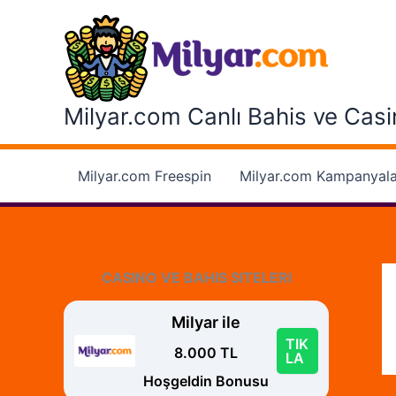
İçeriğe
atla
Milyar.com Canlı Bahis ve Cas
Milyar.com Freespin
Milyar.com Kampanyala
CASINO VE BAHIS SITELERI
Milyar ile
TIK
8.000 TL
LA
Hoşgeldin Bonusu