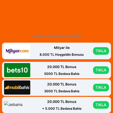
CASINO VE BAHIS SITELERI
Milyar ile
TIKLA
8.000 TL Hoşgeldin Bonusu
20.000 TL Bonus
TIKLA
5000 TL Bedava Bahis
20.000 TL Bonus
TIKLA
3000 TL Bedava Bahis
20.000 TL Bonus
TIKLA
+ 5.000 TL Bedava Bahis