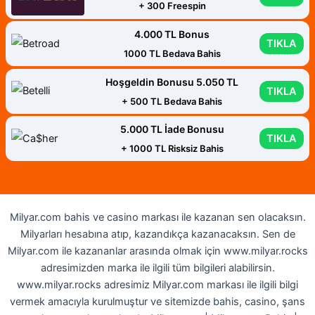
+ 300 Freespin
4.000 TL Bonus
TIKLA
1000 TL Bedava Bahis
Hoşgeldin Bonusu 5.050 TL
TIKLA
+ 500 TL Bedava Bahis
5.000 TL İade Bonusu
TIKLA
+ 1000 TL Risksiz Bahis
Milyar.com bahis ve casino markası ile kazanan sen olacaksın.
Milyarları hesabına atıp, kazandıkça kazanacaksın. Sen de
Milyar.com ile kazananlar arasında olmak için www.milyar.rocks
adresimizden marka ile ilgili tüm bilgileri alabilirsin.
www.milyar.rocks adresimiz Milyar.com markası ile ilgili bilgi
vermek amacıyla kurulmuştur ve sitemizde bahis, casino, şans